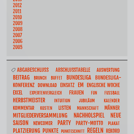
2012
2011
2010
2009
2008
2007
2006
2005
ABGABESCHLUSS
ABSCHLUSSTABELLE
AUSWERTUNG
BUNDESLIGA
BEITRAG
BUNDESLIGA-
BRUNCH
BUFFET
EM
KONFERENZ
EINSATZ
ENGLISCHE WOCHE
DOWNLOAD
FRAUEN
EXCEL
EXPERTENVERGLEICH
FUN
FUSSBALL
HERBSTMEISTER
INTUITION
JUBILÄUM
KALENDER
LISTEN
MÄNNER
KOMMENTAR
KOSTEN
MANNSCHAFT
NACHHOLSPIEL
NEUE
MITGLIEDERVERSAMMLUNG
SAISON
PARTY
PARTY-MOTTO
NEWCOMER
PLAKAT
REGELN
PLATZIERUNG
PUNKTE
REKORD
PUNKTESCHNITT