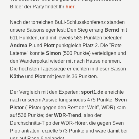
Bilder der Party findet Ihr
hier
.
Nach der torreichen BuLi-Schlusskonferenz standen
unsere Saisonsieger fest: Den Sieg errang
Bernd
mit
611 Punkten, und mit jeweils 585 Punkten belegten
Andrea P.
und
Piotr
punktgleich Platz 2. Die "Rote
Laterne" konnte
Simon
(500 Punkte) verteidigen und
den Wanderpokal wieder mit nach Hause nehmen.
Die höchsten Tagessiege erreichten in dieser Saison
Käthe
und
Piotr
mit jeweils 36 Punkten.
Der Vergleich mit den Experten:
sport1.de
erreichte
nach unserem Auswertungsmodus 475 Punkte;
Sven
Pistor
("Pistor gegen den Rest der Welt", WDR) kam
auf 536 Punkte; der
WDR-Trend
, also der
Durchschnitts-Tipp der WDR-Hörer, die gegen Sven
Piotr antraten, erzielte 573 Punkte und wäre damit bei
uns auf Rang 6 gelandet.