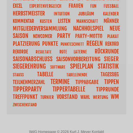
FRAUEN
EXCEL
EXPERTENVERGLEICH
FUN
FUSSBALL
HERBSTMEISTER
INTUITION
JUBILÄUM
KALENDER
LISTEN
MÄNNER
KOMMENTAR
KOSTEN
MANNSCHAFT
NACHHOLSPIEL
NEUE
MITGLIEDERVERSAMMLUNG
SAISON
PARTY
PARTY-MOTTO
NEWCOMER
PLAKAT
REGELN
PLATZIERUNG
PUNKTE
REKORD
PUNKTESCHNITT
RÜCKRUNDE
REKORDE
ROTE LATERNE
RESULTATE
SAISONABSCHLUSS
SAISONVORBEREITUNG
SIEGER
SIEGEREHRUNG
SPIELPLAN
STATISTIK
SOFTWARE
TABELLE
TAGESSIEG
STAUSS
TABELLENENDE
TERMINE
TIPPEN
TEILNEHMERZAHL
TIPPABGABE
TIPPERPARTY
TIPPERTABELLE
TIPPRUNDE
WM
TREFFPUNKT
VORSTAND
TURNIER
WAHL
WERTUNG
ZWISCHENSTAND
WdG Homepage © 2026 Kurt J. Meyer
Kontakt