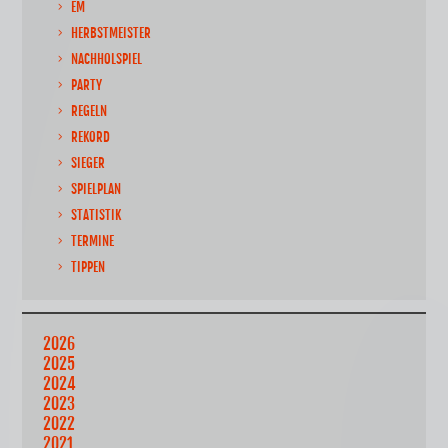
EM
HERBSTMEISTER
NACHHOLSPIEL
PARTY
REGELN
REKORD
SIEGER
SPIELPLAN
STATISTIK
TERMINE
TIPPEN
2026
2025
2024
2023
2022
2021