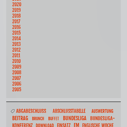
2020
2019
2018
2017
2016
2015
2014
2013
2012
2011
2010
2009
2008
2007
2006
2005
ABGABESCHLUSS
ABSCHLUSSTABELLE
AUSWERTUNG
BUNDESLIGA
BEITRAG
BUNDESLIGA-
BRUNCH
BUFFET
EM
KONFERENZ
EINSATZ
ENGLISCHE WOCHE
DOWNLOAD