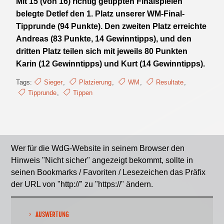
Mit 15 (von 16) richtig getippten Finalspielen
belegte Detlef den 1. Platz unserer WM-Final-
Tipprunde (94 Punkte). Den zweiten Platz erreichte
Andreas (83 Punkte, 14 Gewinntipps), und den
dritten Platz teilen sich mit jeweils 80 Punkten
Karin (12 Gewinntipps) und Kurt (14 Gewinntipps).
Tags:
Sieger
,
Platzierung
,
WM
,
Resultate
,
Tipprunde
,
Tippen
Wer für die WdG-Website in seinem Browser den
Hinweis "Nicht sicher" angezeigt bekommt, sollte in
seinen Bookmarks / Favoriten / Lesezeichen das Präfix
der URL von "http://" zu "https://" ändern.
AUSWERTUNG