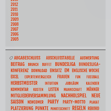
2012
2011
2010
2009
2008
2007
2006
2005
ABGABESCHLUSS
ABSCHLUSSTABELLE
AUSWERTUNG
BUNDESLIGA
BEITRAG
BUNDESLIGA-
BRUNCH
BUFFET
EM
KONFERENZ
EINSATZ
ENGLISCHE WOCHE
DOWNLOAD
FRAUEN
EXCEL
EXPERTENVERGLEICH
FUN
FUSSBALL
HERBSTMEISTER
INTUITION
JUBILÄUM
KALENDER
LISTEN
MÄNNER
KOMMENTAR
KOSTEN
MANNSCHAFT
NACHHOLSPIEL
NEUE
MITGLIEDERVERSAMMLUNG
SAISON
PARTY
PARTY-MOTTO
NEWCOMER
PLAKAT
REGELN
PLATZIERUNG
PUNKTE
REKORD
PUNKTESCHNITT